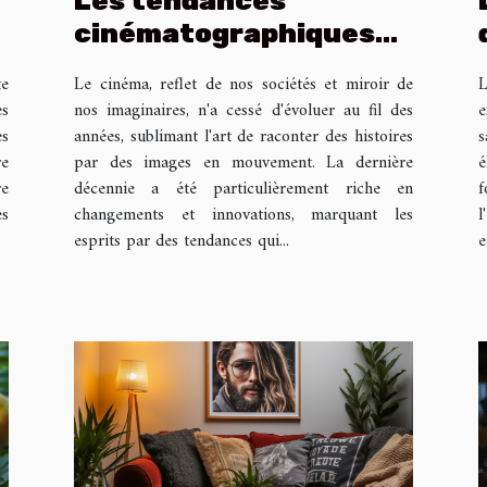
Les tendances
cinématographiques
marquantes de la
te
Le cinéma, reflet de nos sociétés et miroir de
L
dernière décennie
es
nos imaginaires, n'a cessé d'évoluer au fil des
e
es
années, sublimant l'art de raconter des histoires
s
re
par des images en mouvement. La dernière
re
décennie a été particulièrement riche en
f
s
changements et innovations, marquant les
l
esprits par des tendances qui...
e