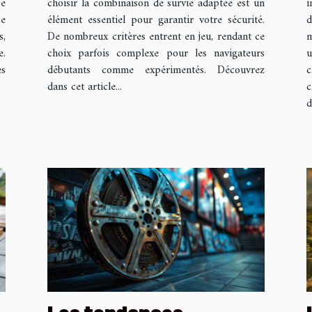
se
choisir la combinaison de survie adaptée est un
i
ce
élément essentiel pour garantir votre sécurité.
s,
De nombreux critères entrent en jeu, rendant ce
m
e.
choix parfois complexe pour les navigateurs
es
débutants comme expérimentés. Découvrez
c
dans cet article...
c
d