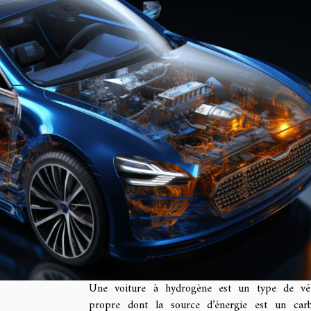
Une voiture à hydrogène est un type de véh
propre dont la source d’énergie est un carb