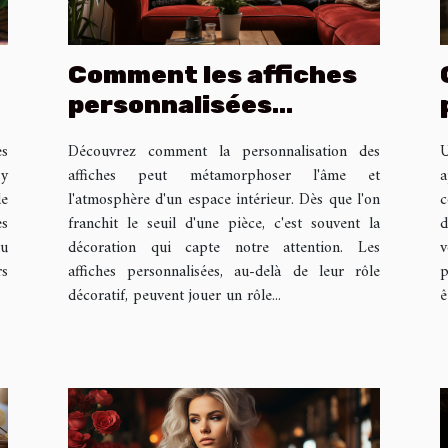
Comment les affiches
personnalisées
peuvent renforcer
Découvrez comment la personnalisation des
U
es
l'identité d'une pièce
affiches peut métamorphoser l'âme et
a
 y
l'atmosphère d'un espace intérieur. Dès que l'on
c
e
franchit le seuil d'une pièce, c'est souvent la
d
es
décoration qui capte notre attention. Les
v
au
affiches personnalisées, au-delà de leur rôle
p
rs
décoratif, peuvent jouer un rôle...
ê