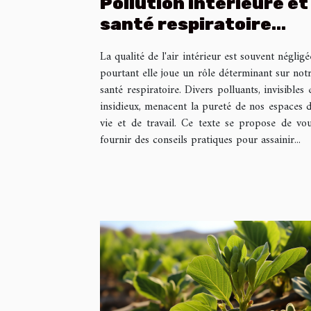
Pollution intérieure et
santé respiratoire
astuces pour purifier
La qualité de l'air intérieur est souvent négligé
l'air de votre
pourtant elle joue un rôle déterminant sur not
habitation
santé respiratoire. Divers polluants, invisibles 
insidieux, menacent la pureté de nos espaces 
vie et de travail. Ce texte se propose de vo
fournir des conseils pratiques pour assainir...