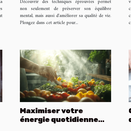
la
Découvrir des techniques éprouvées permet
v
es
non seulement de préserver son équilibre
c
ut
mental, mais aussi d'améliorer sa qualité de vie.
c
Plongez dans cet article pour...
c
Maximiser votre
énergie quotidienne
avec des aliments