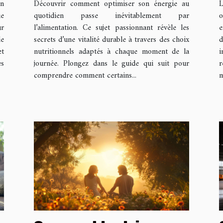
un
Découvrir comment optimiser son énergie au
L
adaptés
ue
quotidien passe inévitablement par
o
ur
l’alimentation. Ce sujet passionnant révèle les
e
de
secrets d’une vitalité durable à travers des choix
d
t
nutritionnels adaptés à chaque moment de la
i
es
journée. Plongez dans le guide qui suit pour
r
comprendre comment certains...
m