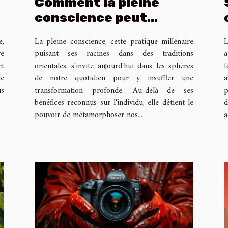
Comment la pleine
conscience peut
transformer vos
e,
La pleine conscience, cette pratique millénaire
L
relations
re
puisant ses racines dans des traditions
a
interpersonnelles
et
orientales, s'invite aujourd'hui dans les sphères
f
de
de notre quotidien pour y insuffler une
a
us
transformation profonde. Au-delà de ses
p
bénéfices reconnus sur l'individu, elle détient le
d
pouvoir de métamorphoser nos...
a